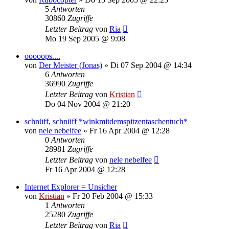
5
Antworten
30860
Zugriffe
Letzter Beitrag
von
Ria
Mo 19 Sep 2005 @ 9:08
ooooops....
von
Der Meister (Jonas)
»
Di 07 Sep 2004 @ 14:34
6
Antworten
36990
Zugriffe
Letzter Beitrag
von
Kristian
Do 04 Nov 2004 @ 21:20
schnüff, schnüff *winkmitdemspitzentaschentuch*
von
nele nebelfee
»
Fr 16 Apr 2004 @ 12:28
0
Antworten
28981
Zugriffe
Letzter Beitrag
von
nele nebelfee
Fr 16 Apr 2004 @ 12:28
Internet Explorer = Unsicher
von
Kristian
»
Fr 20 Feb 2004 @ 15:33
1
Antworten
25280
Zugriffe
Letzter Beitrag
von
Ria