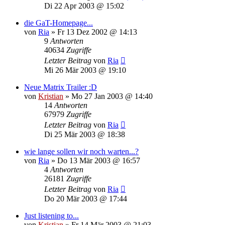
Di 22 Apr 2003 @ 15:02
die GaT-Homepage...
von
Ria
»
Fr 13 Dez 2002 @ 14:13
9
Antworten
40634
Zugriffe
Letzter Beitrag
von
Ria
Mi 26 Mär 2003 @ 19:10
Neue Matrix Trailer :D
von
Kristian
»
Mo 27 Jan 2003 @ 14:40
14
Antworten
67979
Zugriffe
Letzter Beitrag
von
Ria
Di 25 Mär 2003 @ 18:38
wie lange sollen wir noch warten...?
von
Ria
»
Do 13 Mär 2003 @ 16:57
4
Antworten
26181
Zugriffe
Letzter Beitrag
von
Ria
Do 20 Mär 2003 @ 17:44
Just listening to...
von
Kristian
»
Fr 14 Mär 2003 @ 21:03