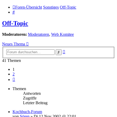
Foren-Übersicht
Sonstiges
Off-Topic
Suche
Off-Topic
Moderatoren:
Moderatoren
,
Web Komitee
Neues Thema
Erweiterte
Suche
Suche
41 Themen
1
2
Nächste
Themen
Antworten
Zugriffe
Letzter Beitrag
Kochbuch-Forum
von
Sören
»
Di 12 Nov 2002 @ 22:01