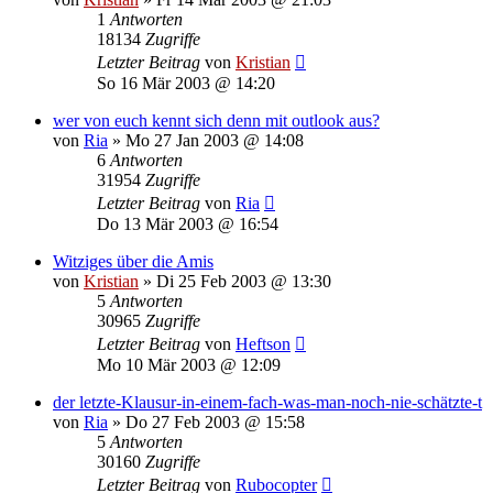
1
Antworten
18134
Zugriffe
Letzter Beitrag
von
Kristian
So 16 Mär 2003 @ 14:20
wer von euch kennt sich denn mit outlook aus?
von
Ria
»
Mo 27 Jan 2003 @ 14:08
6
Antworten
31954
Zugriffe
Letzter Beitrag
von
Ria
Do 13 Mär 2003 @ 16:54
Witziges über die Amis
von
Kristian
»
Di 25 Feb 2003 @ 13:30
5
Antworten
30965
Zugriffe
Letzter Beitrag
von
Heftson
Mo 10 Mär 2003 @ 12:09
der letzte-Klausur-in-einem-fach-was-man-noch-nie-schätzte-t
von
Ria
»
Do 27 Feb 2003 @ 15:58
5
Antworten
30160
Zugriffe
Letzter Beitrag
von
Rubocopter