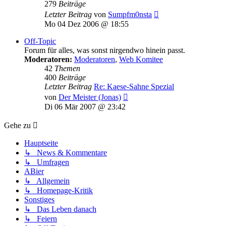
279
Beiträge
Neuester
Letzter Beitrag
von
Sumpfm0nsta
Beitrag
Mo 04 Dez 2006 @ 18:55
Off-Topic
Forum für alles, was sonst nirgendwo hinein passt.
Moderatoren:
Moderatoren
,
Web Komitee
42
Themen
400
Beiträge
Letzter Beitrag
Re: Kaese-Sahne Spezial
Neuester
von
Der Meister (Jonas)
Beitrag
Di 06 Mär 2007 @ 23:42
Gehe zu
Hauptseite
↳ News & Kommentare
↳ Umfragen
ABier
↳ Allgemein
↳ Homepage-Kritik
Sonstiges
↳ Das Leben danach
↳ Feiern