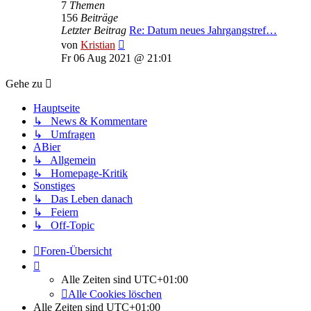
7
Themen
156
Beiträge
Letzter Beitrag
Re: Datum neues Jahrgangstref…
Neuester
von
Kristian
Beitrag
Fr 06 Aug 2021 @ 21:01
Gehe zu
Hauptseite
↳ News & Kommentare
↳ Umfragen
ABier
↳ Allgemein
↳ Homepage-Kritik
Sonstiges
↳ Das Leben danach
↳ Feiern
↳ Off-Topic
Foren-Übersicht
Alle Zeiten sind
UTC+01:00
Alle Cookies löschen
Alle Zeiten sind
UTC+01:00